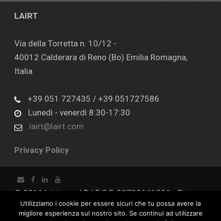
LAIRT
Via della Torretta n. 10/12 -
40012 Calderara di Reno (Bo) Emilia Romagna,
Italia
+39 051 727435 / +39 051727586
Lunedì - venerdì 8:30-17:30
lairt@lairt.com
Privacy Policy
© 2016 lairt.com | R.I E C.F. 02702641206 - P.iva
Utilizziamo i cookie per essere sicuri che tu possa avere la
02702641206 - Capitale sociale € 100.000,00 I.V.
migliore esperienza sul nostro sito. Se continui ad utilizzare