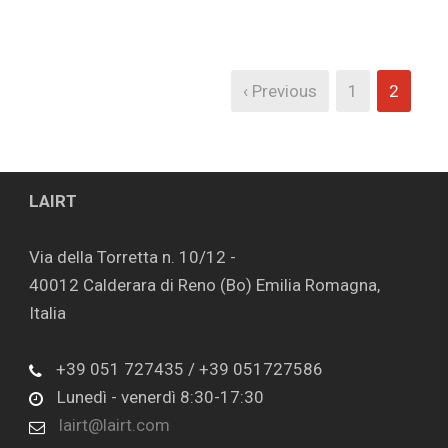
‹ Previous
1
2
LAIRT
Via della Torretta n. 10/12 -
40012 Calderara di Reno (Bo) Emilia Romagna,
Italia
+39 051 727435 / +39 051727586
Lunedì - venerdì 8:30-17:30
lairt@lairt.com