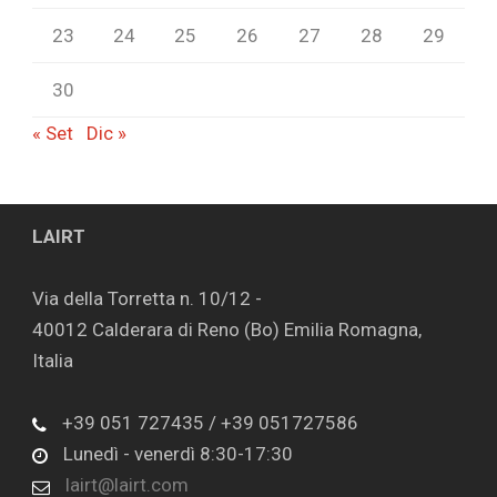
23
24
25
26
27
28
29
30
« Set
Dic »
LAIRT
Via della Torretta n. 10/12 -
40012 Calderara di Reno (Bo) Emilia Romagna,
Italia
+39 051 727435 / +39 051727586
Lunedì - venerdì 8:30-17:30
lairt@lairt.com