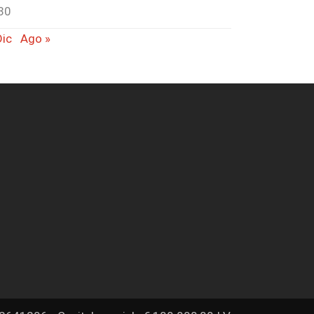
30
Dic
Ago »